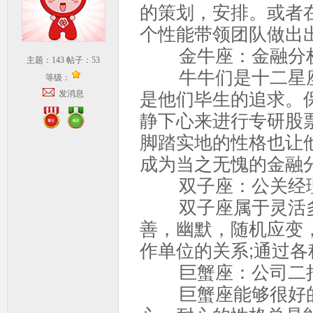
的策划，安排。或者
个性能带领团队做出
金牛座：金融分
主题：
143
帖子：
53
牛牛们是十二星座
等级：
发消息
是他们毕生的追求。
静下心来进行专研股
脚踏实地的性格也让
成为当之无愧的金融
双子座：公关经
双子座属于灵活多
善，幽默，随机应变
作单位的关系;通过各
巨蟹座：公司二
巨蟹座能够很好的处